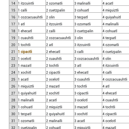
14
1 itzcuintli
2 ozomatli
3 malinalli
4 acatl
15
1 calli
2 cuetzpalin
3 cohuatl
4 miquiztli
16
1 cozcacuauhtli
2 olin
3 tecpatl
4 quiyahuitl
17
1 atl
2 itzcuintli
3 ozomatli
4 malinalli
18
1 ehecatl
2 calli
3 cuetzpalin
4 cohuatl
19
1 cuauhtli
2 cozcacuauhtli
3 olin
4 tecpatl
20
1 tochtli
2 atl
3 itzcuintli
4 ozomatli
21
1 cipactli
2 ehecatl
3 calli
4 cuetzpalin
22
1 ocelotl
2 cuauhtli
3 cozcacuauhtli
4 olin
23
1 mazatl
2 tochtli
3 atl
4 itzcuintli
24
1 xochitl
2 cipactli
3 ehecatl
4 calli
25
1 acatl
2 ocelotl
3 cuauhtli
4 cozcacuauhtli
26
1 miquiztli
2 mazatl
3 tochtli
4 atl
27
1 quiyahuitl
2 xochitl
3 cipactli
4 ehecatl
28
1 malinalli
2 acatl
3 ocelotl
4 cuauhtli
29
1 cohuatl
2 miquiztli
3 mazatl
4 tochtli
30
1 tecpatl
2 quiyahuitl
3 xochitl
4 cipactli
31
1 ozomatli
2 malinalli
3 acatl
4 ocelotl
32
1 cuetzpalin
2 cohuatl
3 miquiztli
4 mazatl