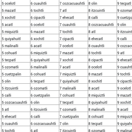
5 ocelotl
6 cuauhtli
7 cozcacuauhtli
8 olin
9 tecpatl
5 mazatl
6 tochtli
7 atl
8 itzcuintli
9 ozomat
5 xochitl
6 cipactli
7 ehecatl
8 calli
9 cuetzpa
5 acatl
6 ocelotl
7 cuauhtli
8 cozcacuauhtli
9 olin
5 miquiztli
6 mazatl
7 tochtli
8 atl
9 itzcuint
5 quiyahuitl
6 xochitl
7 cipactli
8 ehecatl
9 calli
5 malinalli
6 acatl
7 ocelotl
8 cuauhtli
9 cozcac
5 cohuatl
6 miquiztli
7 mazatl
8 tochtli
9 atl
5 tecpatl
6 quiyahuitl
7 xochitl
8 cipactli
9 ehecatl
5 ozomatli
6 malinalli
7 acatl
8 ocelotl
9 cuauhtl
5 cuetzpalin
6 cohuatl
7 miquiztli
8 mazatl
9 tochtli
5 olin
6 tecpatl
7 quiyahuitl
8 xochitl
9 cipactli
5 itzcuintli
6 ozomatli
7 malinalli
8 acatl
9 ocelotl
5 calli
6 cuetzpalin
7 cohuatl
8 miquiztli
9 mazatl
5 cozcacuauhtli
6 olin
7 tecpatl
8 quiyahuitl
9 xochitl
5 atl
6 itzcuintli
7 ozomatli
8 malinalli
9 acatl
5 ehecatl
6 calli
7 cuetzpalin
8 cohuatl
9 miquizt
5 cuauhtli
6 cozcacuauhtli
7 olin
8 tecpatl
9 quiyahu
5 tochtli
6 atl
7 itzcuintli
8 ozomatli
9 malinal