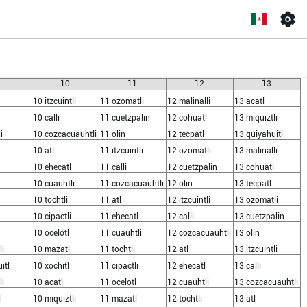
9
10
11
12
13
10 itzcuintli
11 ozomatli
12 malinalli
13 acatl
10 calli
11 cuetzpalin
12 cohuatl
13 miquiztli
i
10 cozcacuauhtli
11 olin
12 tecpatl
13 quiyahuitl
10 atl
11 itzcuintli
12 ozomatli
13 malinalli
10 ehecatl
11 calli
12 cuetzpalin
13 cohuatl
10 cuauhtli
11 cozcacuauhtli
12 olin
13 tecpatl
10 tochtli
11 atl
12 itzcuintli
13 ozomatli
10 cipactli
11 ehecatl
12 calli
13 cuetzpalin
10 ocelotl
11 cuauhtli
12 cozcacuauhtli
13 olin
li
10 mazatl
11 tochtli
12 atl
13 itzcuintli
itl
10 xochitl
11 cipactli
12 ehecatl
13 calli
li
10 acatl
11 ocelotl
12 cuauhtli
13 cozcacuauhtli
l
10 miquiztli
11 mazatl
12 tochtli
13 atl