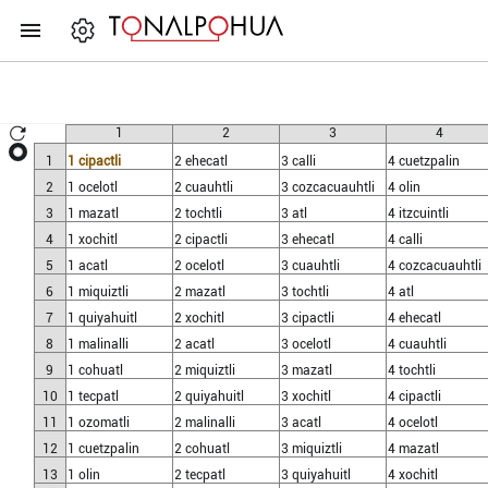
1
2
3
4
1
1 cipactli
2 ehecatl
3 calli
4 cuetzpalin
2
1 ocelotl
2 cuauhtli
3 cozcacuauhtli
4 olin
3
1 mazatl
2 tochtli
3 atl
4 itzcuintli
4
1 xochitl
2 cipactli
3 ehecatl
4 calli
5
1 acatl
2 ocelotl
3 cuauhtli
4 cozcacuauhtli
6
1 miquiztli
2 mazatl
3 tochtli
4 atl
7
1 quiyahuitl
2 xochitl
3 cipactli
4 ehecatl
8
1 malinalli
2 acatl
3 ocelotl
4 cuauhtli
9
1 cohuatl
2 miquiztli
3 mazatl
4 tochtli
10
1 tecpatl
2 quiyahuitl
3 xochitl
4 cipactli
11
1 ozomatli
2 malinalli
3 acatl
4 ocelotl
12
1 cuetzpalin
2 cohuatl
3 miquiztli
4 mazatl
13
1 olin
2 tecpatl
3 quiyahuitl
4 xochitl