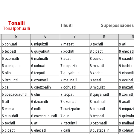
Tonalli
Ilhuitl
Superposiciones
Tonalpohualli
5
6
7
8
5 cohuatl
6 miquiztli
7 mazatl
8 tochtli
9 atl
5 tecpatl
6 quiyahuitl
7 xochitl
8 cipactli
9 ehecatl
5 ozomatli
6 malinalli
7 acatl
8 ocelotl
9 cuauhtl
5 cuetzpalin
6 cohuatl
7 miquiztli
8 mazatl
9 tochtli
5 olin
6 tecpatl
7 quiyahuitl
8 xochitl
9 cipactli
5 itzcuintli
6 ozomatli
7 malinalli
8 acatl
9 ocelotl
5 calli
6 cuetzpalin
7 cohuatl
8 miquiztli
9 mazatl
5 cozcacuauhtli
6 olin
7 tecpatl
8 quiyahuitl
9 xochitl
5 atl
6 itzcuintli
7 ozomatli
8 malinalli
9 acatl
5 ehecatl
6 calli
7 cuetzpalin
8 cohuatl
9 miquizt
5 cuauhtli
6 cozcacuauhtli
7 olin
8 tecpatl
9 quiyahu
5 tochtli
6 atl
7 itzcuintli
8 ozomatli
9 malinal
5 cipactli
6 ehecatl
7 calli
8 cuetzpalin
9 cohuat