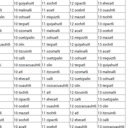
10 quiyahuitl
11 xochitl
12 cipactli
13 ehecatl
li
10 malinalli
11 acatl
12 ocelotl
13 cuauhtli
lin
10 cohuatl
11 miquiztli
12 mazatl
13 tochtli
10 tecpatl
11 quiyahuitl
12 xochitl
13 cipactli
li
10 ozomatli
11 malinalli
12 acatl
13 ocelotl
10 cuetzpalin
11 cohuatl
12 miquiztli
13 mazatl
uauhtli
10 olin
11 tecpatl
12 quiyahuitl
13 xochitl
10 itzcuintli
11 ozomatli
12 malinalli
13 acatl
10 calli
11 cuetzpalin
12 cohuatl
13 miquiztli
i
10 cozcacuauhtli
11 olin
12 tecpatl
13 quiyahuitl
10 atl
11 itzcuintli
12 ozomatli
13 malinalli
10 ehecatl
11 calli
12 cuetzpalin
13 cohuatl
10 cuauhtli
11 cozcacuauhtli
12 olin
13 tecpatl
10 tochtli
11 atl
12 itzcuintli
13 ozomatli
10 cipactli
11 ehecatl
12 calli
13 cuetzpalin
10 ocelotl
11 cuauhtli
12 cozcacuauhtli
13 olin
li
10 mazatl
11 tochtli
12 atl
13 itzcuintli
itl
10 xochitl
11 cipactli
12 ehecatl
13 calli
li
10 acatl
11 ocelotl
12 cuauhtli
13 cozcacuauhtli